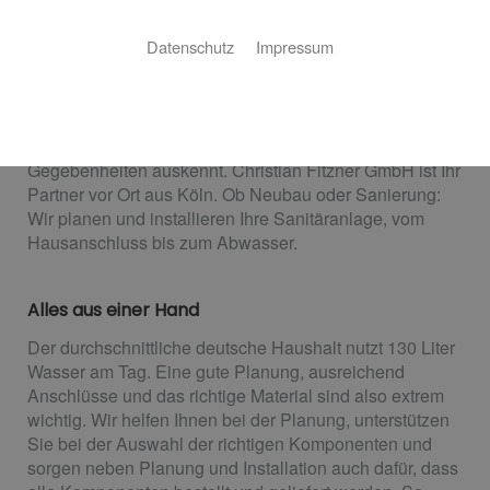
Sanitärplanung und -installation
Datenschutz
Impressum
Christian Fitzner GmbH: für Sie vor Ort
Wasser ist Gemeindesache – entsprechend wichtig ist
es, einen Partner zu haben, der sich mit den örtlichen
Gegebenheiten auskennt. Christian Fitzner GmbH ist Ihr
Partner vor Ort aus Köln. Ob Neubau oder Sanierung:
Wir planen und installieren Ihre Sanitäranlage, vom
Hausanschluss bis zum Abwasser.
Alles aus einer Hand
Der durchschnittliche deutsche Haushalt nutzt 130 Liter
Wasser am Tag. Eine gute Planung, ausreichend
Anschlüsse und das richtige Material sind also extrem
wichtig. Wir helfen Ihnen bei der Planung, unterstützen
Sie bei der Auswahl der richtigen Komponenten und
sorgen neben Planung und Installation auch dafür, dass