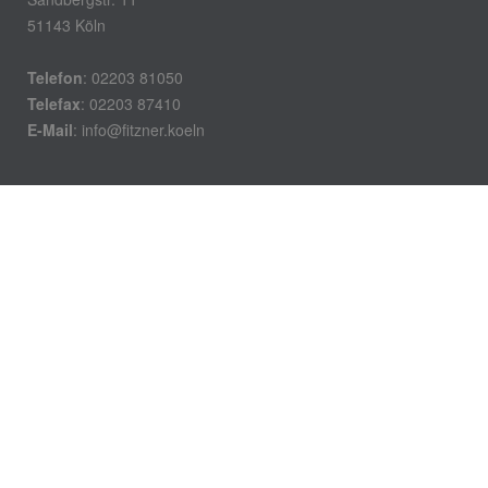
51143 Köln
Telefon
: 02203 81050
Telefax
: 02203 87410
E-Mail
:
info@fitzner.koeln
Öffnungszeiten
Montag – Donnerstag:
7.30 – 16.00 Uhr
Freitag:
7.30 – 13.30 Uhr